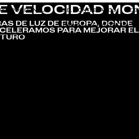
DE VELOCIDAD M
 PROPOS DE NOUS
C.D. MONTEBLANCO
EX
AS DE LUZ DE EUROPA, DONDE
TRAVAILLEZ AVEC NOUS
ACELERAMOS PARA MEJORAR EL
UTURO