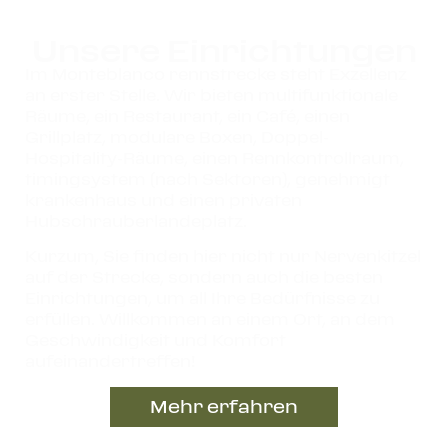
Unsere Einrichtungen
Im Monteblanco rennstrecke steht Exzellenz
an erster Stelle. Wir bieten multifunktionale
Räume, ein Restaurant, ein Café, einen
Grillplatz, modulare Boxen, Doppel-
Hospitality-Räume, einen Rennkontrollraum,
timingsystem (nach Sektoren)
, genehmigt
krankenhaus und einen privaten
Hubschrauberlandeplatz.
Kurzum
, Sie finden hier nicht nur Nervenkitzel
auf der Strecke, sondern auch die besten
Einrichtungen, um all Ihre Bedürfnisse zu
erfüllen. Willkommen an einem Ort, an dem
Geschwindigkeit und Komfort
aufeinandertreffen!
Mehr erfahren