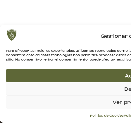
Gestionar 
Para ofrecer las mejores experiencias, utilizamos tecnologías como la
consentimiento de estas tecnologías nos permitirá procesar datos c
sitio. No consentir o retirar el consentimiento, puede afectar negativ
K
C
A
4
De
S
C
Ver pr
A
P
Política de Cookies
Polí
Alle Rechte vorbehalten