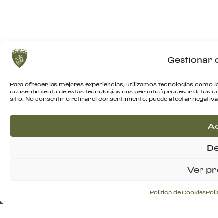
Gestionar 
Para ofrecer las mejores experiencias, utilizamos tecnologías como la
consentimiento de estas tecnologías nos permitirá procesar datos c
sitio. No consentir o retirar el consentimiento, puede afectar negativ
C
C
A
4
De
S
C
Ver pr
A
P
Política de Cookies
Polí
Tutti i diritti riservati.