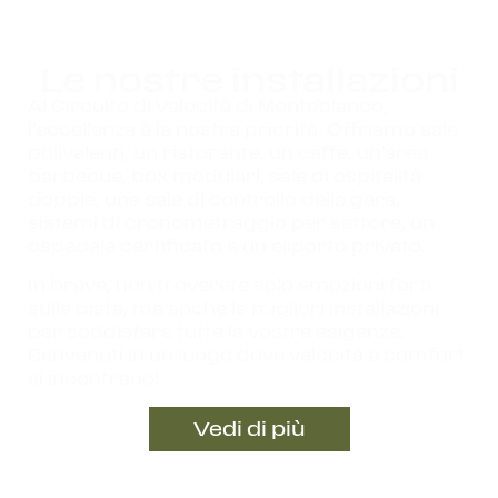
Le nostre installazioni
Al Circuito di Velocità di Monteblanco,
l’eccellenza è la nostra priorità. Offriamo sale
polivalenti, un ristorante, un caffè, un’area
barbecue, box modulari, sale di ospitalità
doppie, una sala di controllo della gara,
sistemi di cronometraggio per settore, un
ospedale certificato e un eliporto privato.
In breve, non troverete solo emozioni forti
sulla pista, ma anche le migliori installazioni
per soddisfare tutte le vostre esigenze.
Benvenuti in un luogo dove velocità e comfort
si incontrano!
Vedi di più