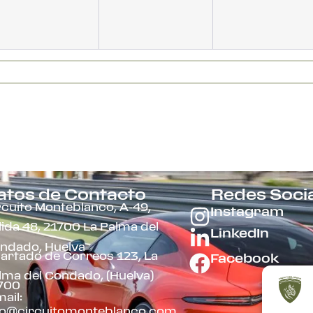
atos de Contacto
Redes Soci
rcuito Monteblanco, A-49,
Instagram
lida 48, 21700 La Palma del
LinkedIn
ndado, Huelva
artado de Correos 123, La
Facebook
lma del Condado, (Huelva)
700
ail:
fo@circuitomonteblanco.com