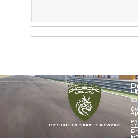
D
Ci
Sa
Co
Ap
Pa
Todos los derechos reservados.
21
E-m
in