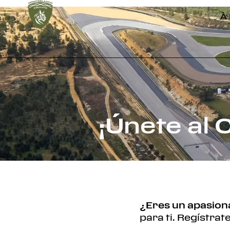
À
¡Únete al
¿Eres un apasion
para ti. Regístrat