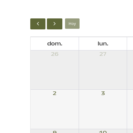
Hoy
dom.
lun.
26
27
2
3
9
10