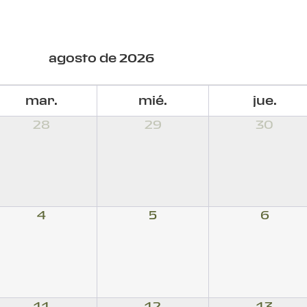
agosto de 2026
mar.
mié.
jue.
28
29
30
4
5
6
11
12
13