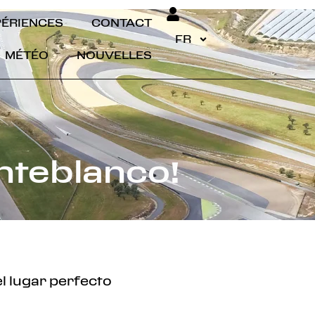
PÉRIENCES
CONTACT
FR
MÉTÉO
NOUVELLES
nteblanco!
l lugar perfecto