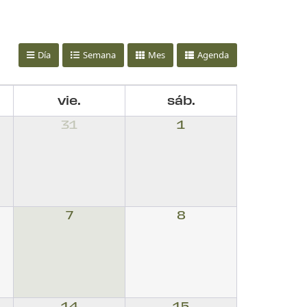
Día
Semana
Mes
Agenda
vie.
sáb.
31
1
7
8
14
15