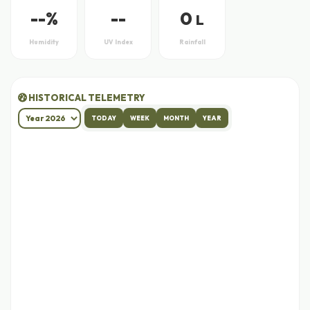
--
%
--
0
L
Humidity
UV Index
Rainfall
HISTORICAL TELEMETRY
TODAY
WEEK
MONTH
YEAR