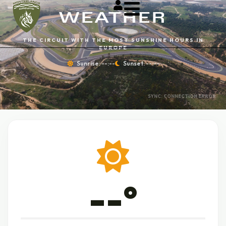
WEATHER
THE CIRCUIT WITH THE MOST SUNSHINE HOURS IN
EUROPE
Sunrise:
--:--
Sunset:
--:--
SYNC: CONNECTION ERROR
--°