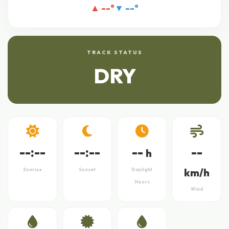
▲
--
°
▼
--
°
TRACK STATUS
DRY
--:--
--:--
--
--
h
km/h
Sunrise
Sunset
Daylight
Hours
Wind