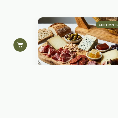
ENTRANT
IBÉRICOS
TABLA DE IBÉRICOS 
QUESOS
Selección premium de
embutidos de la dehesa y