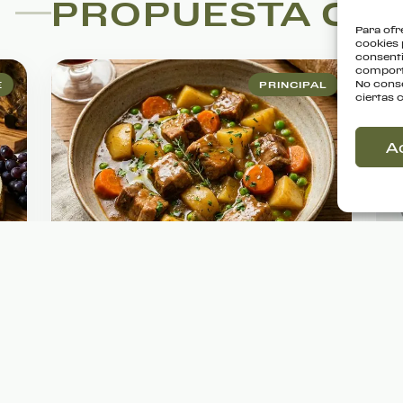
PROPUESTA C
Para ofr
cookies 
consenti
comporta
No conse
E
PRINCIPAL
ciertas 
A
FUEGO LENTO
&
ESTOFADO DE
CERDO
Carne jugosa estofada al estilo
tradicional con hortalizas de