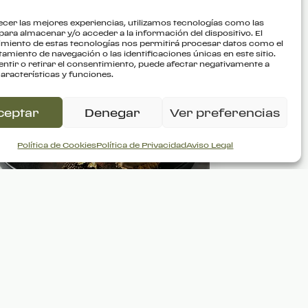
ecer las mejores experiencias, utilizamos tecnologías como las
para almacenar y/o acceder a la información del dispositivo. El
miento de estas tecnologías nos permitirá procesar datos como el
miento de navegación o las identificaciones únicas en este sitio.
ntir o retirar el consentimiento, puede afectar negativamente a
POSTRE
características y funciones.
ceptar
Denegar
Ver preferencias
Política de Cookies
Política de Privacidad
Aviso Legal
CLÁSICO
TIRAMISÚ
TRADICIONAL
Mascarpone auténtico, café
selección y cacao amargo