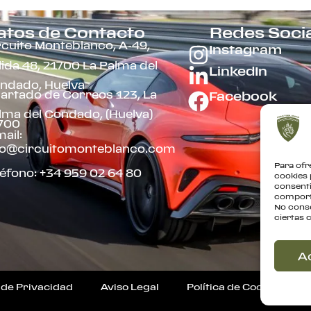
atos de Contacto
Redes Soci
rcuito Monteblanco, A-49,
Instagram
lida 48, 21700 La Palma del
LinkedIn
ndado, Huelva
artado de Correos 123, La
Facebook
lma del Condado, (Huelva)
700
ail:
fo@circuitomonteblanco.com
Para ofr
léfono: +34 959 02 64 80
cookies 
consenti
comporta
No conse
ciertas 
A
a de Privacidad
Aviso Legal
Política de Cookies