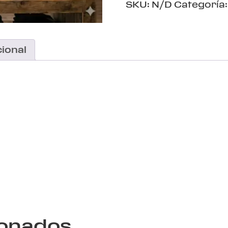
SKU:
N/D
Categoría
ional
ionados