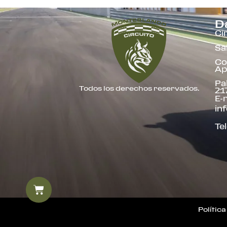
D
Ci
Sa
Co
Ap
Pa
Todos los derechos reservados.
21
E-m
in
Te
Polític