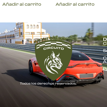
Añadir al carrito
Añadir al carrito
D
C
S
C
A
P
Todos los derechos reservados.