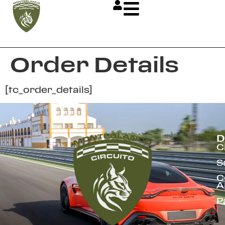
Order Details
[tc_order_details]
D
C
S
C
A
P