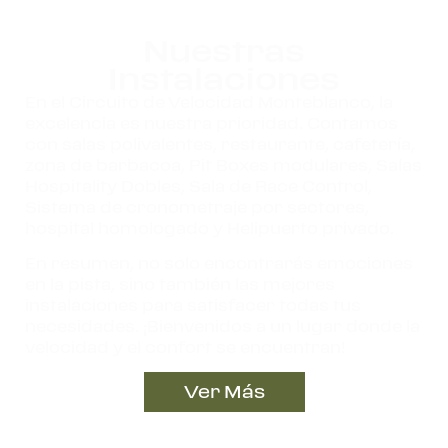
Nuestras
Instalaciones
En el Circuito de Velocidad Monteblanco, la
excelencia es nuestra prioridad. Contamos
con salas polivalentes, restaurante, cafetería,
zona de barbacoa, Pit Boxes modulares, Salas
Hospitality Dobles, Sala de Race Control,
Sistema de cronometraje por sectores,
hospital homologado y Helipuerto privado.
En resumen, no solo encontrarás emociones
en la pista, sino también las mejores
instalaciones para satisfacer todas tus
necesidades. ¡Bienvenidos a un lugar donde la
velocidad y el confort se encuentran!
Ver Más