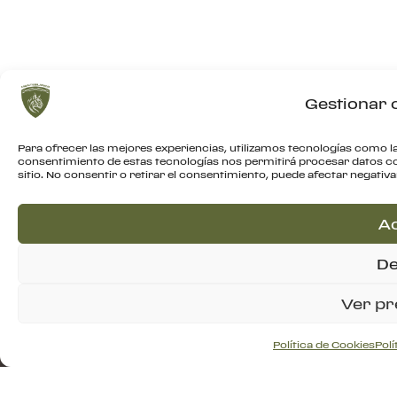
Gestionar 
Para ofrecer las mejores experiencias, utilizamos tecnologías como la
consentimiento de estas tecnologías nos permitirá procesar datos c
sitio. No consentir o retirar el consentimiento, puede afectar negativ
D
C
A
S
De
C
A
Ver pr
P
Política de Cookies
Polí
Todos los derechos reservados.