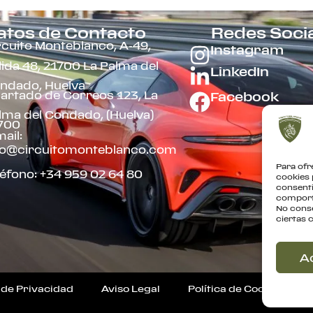
atos de Contacto
Redes Soci
rcuito Monteblanco, A-49,
Instagram
lida 48, 21700 La Palma del
LinkedIn
ndado, Huelva
artado de Correos 123, La
Facebook
lma del Condado, (Huelva)
700
ail:
fo@circuitomonteblanco.com
Para ofr
léfono: +34 959 02 64 80
cookies 
consenti
comporta
No conse
ciertas 
A
a de Privacidad
Aviso Legal
Política de Cookies