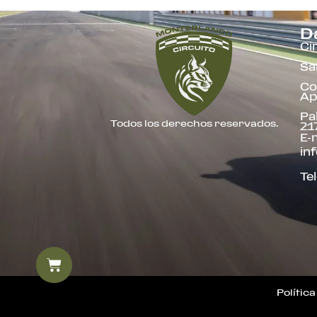
D
Ci
Sa
Co
Ap
Pa
Todos los derechos reservados.
21
E-m
in
Te
Polític