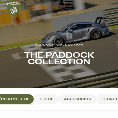
PADDOCK COLLECTION
THE PADDOCK
COLLECTION
ÓN COMPLETA
TEXTIL
ACCESORIOS
TECNOL