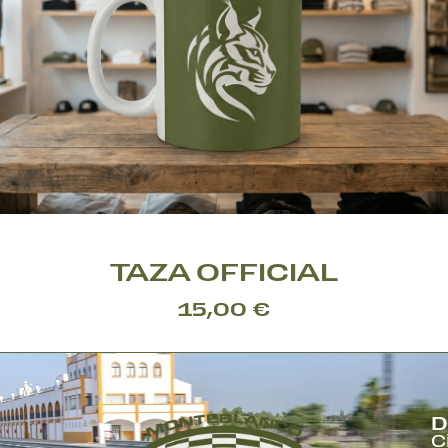
TAZA OFFICIAL
15,00 €
VER PRODUCTO
D
C